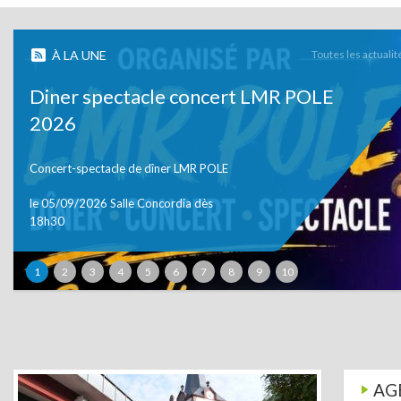
Toutes les actuali
À LA UNE
Diner spectacle concert LMR POLE
2026
Concert-spectacle de dîner LMR POLE
le 05/09/2026 Salle Concordia dès
18h30
1
2
3
4
5
6
7
8
9
10
AG