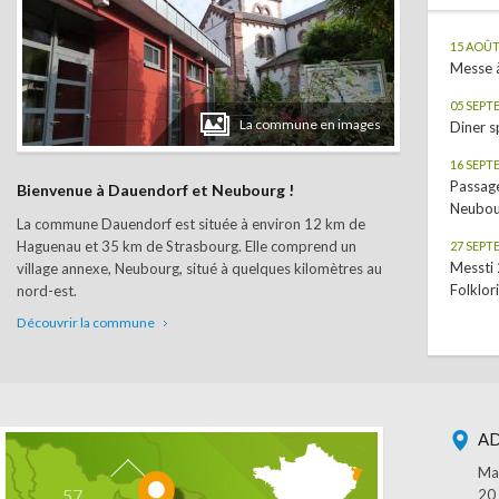
15 AOÛT
Messe à
05 SEPT
La commune en images
Diner s
16 SEPT
Passage
Bienvenue à Dauendorf et Neubourg !
Neubou
La commune Dauendorf est située à environ 12 km de
Haguenau et 35 km de Strasbourg. Elle comprend un
27 SEPT
Messti 
village annexe, Neubourg, situé à quelques kilomètres au
Folklor
nord-est.
Découvrir la commune
AD
Ma
20 