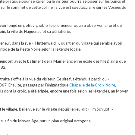
site pratique pour se garer, où le visiteur pourra se poser sur les bancs et
é sur le sommet de cette colline, la vue est spectaculaire sur les Vosges du
oir longé un petit vignoble, le promeneur pourra observer la forêt de
in, la ville de Haguenau et sa périphérie.
eneur, dans la rue « Huttenwald », quartier du village qui semble avoir
riode de la Peste Noire selon la légende locale.
endorf, avec le bâtiment de la Mairie (ancienne école des filles) ainsi que
882.
raite s'offre à la vue du visiteur. Ce site fut étendu à partir du «
1867. Ensuite, passage par l'énigmatique
Chapelle de la Croix Noire
,
ais dont la croix, a été érigée, encore une fois selon les légendes, au Moyen
 le village, belle vue sur le village depuis le lieu-dit « Im Schlupf »
de la fin du Moyen Âge, sur un plan original octogonal.