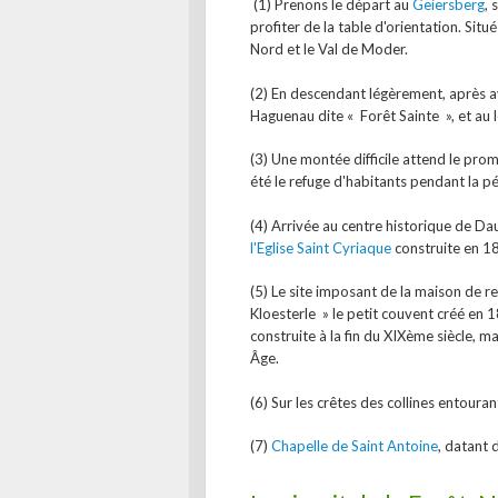
(1) Prenons le départ au
Geiersberg
, 
profiter de la table d'orientation. Situ
Nord et le Val de Moder.
(2) En descendant légèrement, après av
Haguenau dite « Forêt Sainte », et au lo
(3) Une montée difficile attend le prom
été le refuge d'habitants pendant la pé
(4) Arrivée au centre historique de Dau
l'Eglise Saint Cyriaque
construite en 1
(5) Le site imposant de la maison de ret
Kloesterle » le petit couvent créé en 
construite à la fin du XIXème siècle, m
Âge.
(6) Sur les crêtes des collines entourant
(7)
Chapelle de Saint Antoine
, datant 