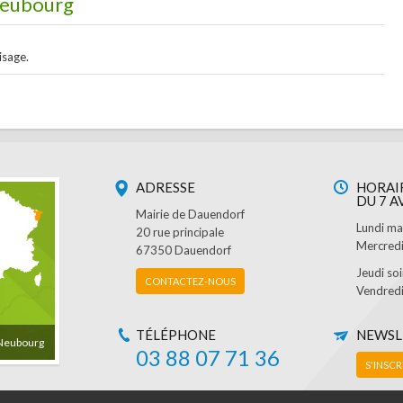
 Neubourg
isage.
ADRESSE
HORAIR
DU 7 A
Mairie de Dauendorf
Lundi ma
20 rue principale
Mercredi
67350 Dauendorf
Jeudi so
CONTACTEZ-NOUS
Vendredi
TÉLÉPHONE
NEWSL
 Neubourg
03 88 07 71 36
S'INSCR