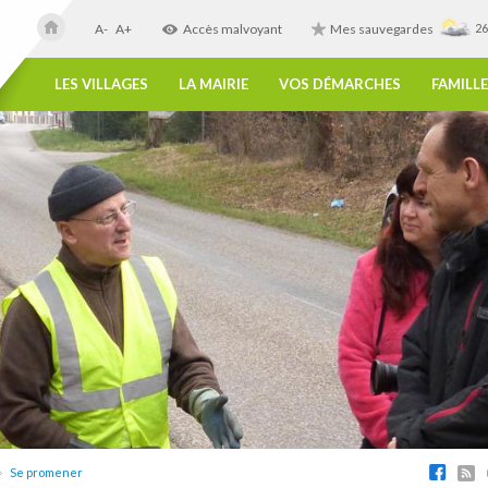
A-
A+
Accès malvoyant
Mes sauvegardes
26
LES VILLAGES
LA MAIRIE
VOS DÉMARCHES
FAMILLE
Se promener