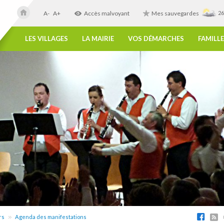
A-
A+
Accès malvoyant
Mes sauvegardes
26
LES VILLAGES
LA MAIRIE
VOS DÉMARCHES
FAMILLE
rs
Agenda des manifestations